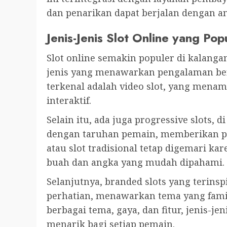
dan penarikan dapat berjalan dengan am
Jenis-Jenis Slot Online yang Popu
Slot online semakin populer di kalanga
jenis yang menawarkan pengalaman ber
terkenal adalah video slot, yang menamp
interaktif.
Selain itu, ada juga progressive slots, 
dengan taruhan pemain, memberikan pel
atau slot tradisional tetap digemari k
buah dan angka yang mudah dipahami.
Selanjutnya, branded slots yang terinsp
perhatian, menawarkan tema yang fami
berbagai tema, gaya, dan fitur, jenis-je
menarik bagi setiap pemain.