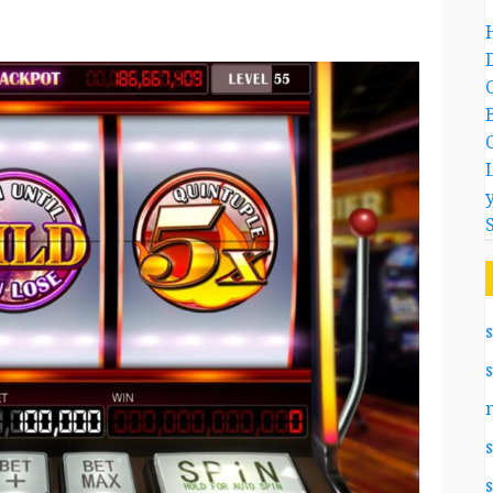
s
s
s