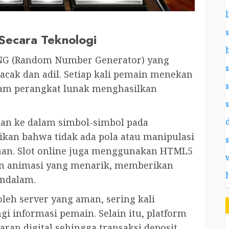
l
Secara Teknologi
RNG (Random Number Generator) yang
acak dan adil. Setiap kali pemain menekan
lam perangkat lunak menghasilkan
s
an ke dalam simbol-simbol pada
ikan bahwa tidak ada pola atau manipulasi
nan. Slot online juga menggunakan HTML5
dan animasi yang menarik, memberikan
ndalam.
leh server yang aman, sering kali
 informasi pemain. Selain itu, platform
aran digital sehingga transaksi deposit