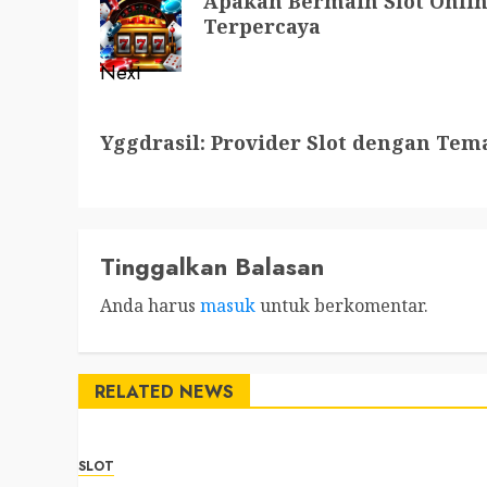
Apakah Bermain Slot Onli
post:
Terpercaya
Next
Next
Yggdrasil: Provider Slot dengan Tem
post:
Tinggalkan Balasan
Anda harus
masuk
untuk berkomentar.
RELATED NEWS
SLOT