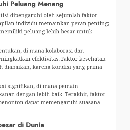
uhi Peluang Menang
si dipengaruhi oleh sejumlah faktor
ampilan individu memainkan peran penting;
memiliki peluang lebih besar untuk
nentukan, di mana kolaborasi dan
ingkatkan efektivitas. Faktor kesehatan
eh diabaikan, karena kondisi yang prima
usi signifikan, di mana pemain
an dengan lebih baik. Terakhir, faktor
n penonton dapat memengaruhi suasana
besar di Dunia