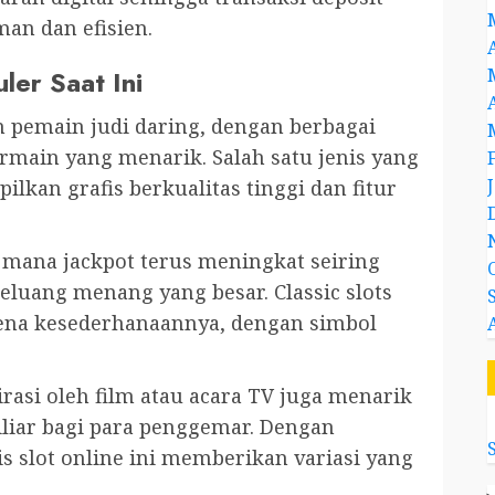
an dan efisien.
ler Saat Ini
n pemain judi daring, dengan berbagai
main yang menarik. Salah satu jenis yang
ilkan grafis berkualitas tinggi dan fitur
di mana jackpot terus meningkat seiring
uang menang yang besar. Classic slots
arena kesederhanaannya, dengan simbol
irasi oleh film atau acara TV juga menarik
liar bagi para penggemar. Dengan
nis slot online ini memberikan variasi yang