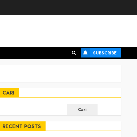
SUBSCRIBE
CARI
Cari
RECENT POSTS