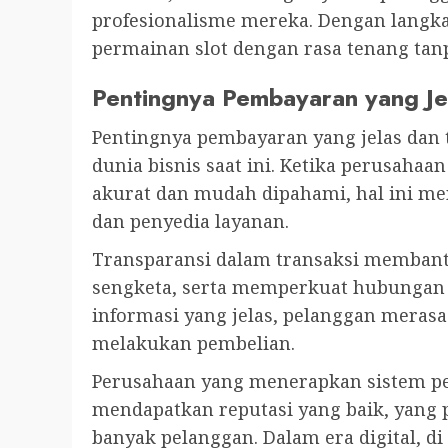
profesionalisme mereka. Dengan langk
permainan slot dengan rasa tenang tan
Pentingnya Pembayaran yang Je
Pentingnya pembayaran yang jelas dan 
dunia bisnis saat ini. Ketika perusah
akurat dan mudah dipahami, hal ini me
dan penyedia layanan.
Transparansi dalam transaksi memban
sengketa, serta memperkuat hubungan j
informasi yang jelas, pelanggan meras
melakukan pembelian.
Perusahaan yang menerapkan sistem p
mendapatkan reputasi yang baik, yang p
banyak pelanggan. Dalam era digital, d