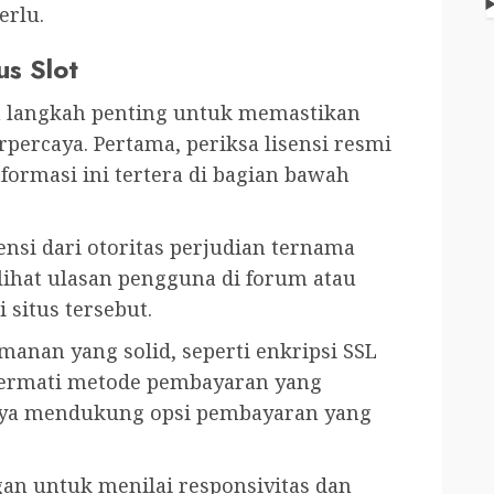
erlu.
us Slot
ah langkah penting untuk memastikan
ercaya. Pertama, periksa lisensi resmi
nformasi ini tertera di bagian bawah
ensi dari otoritas perjudian ternama
lihat ulasan pengguna di forum atau
 situs tersebut.
manan yang solid, seperti enkripsi SSL
Cermati metode pembayaran yang
anya mendukung opsi pembayaran yang
gan untuk menilai responsivitas dan