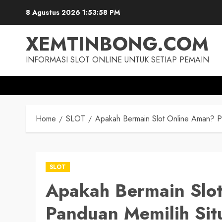
Skip
8 Agustus 2026
1:53:59 PM
to
content
XEMTINBONG.COM
INFORMASI SLOT ONLINE UNTUK SETIAP PEMAIN
Home
SLOT
Apakah Bermain Slot Online Aman? P
SLOT
Apakah Bermain Slo
Panduan Memilih Sit