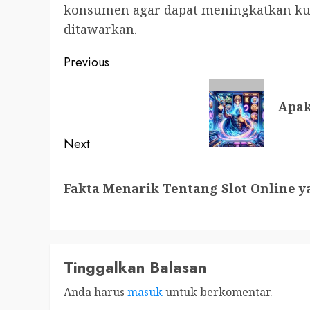
konsumen agar dapat meningkatkan kua
ditawarkan.
Post
Previous
navigation
Previous
Apak
post:
Next
Next
Fakta Menarik Tentang Slot Online 
post:
Tinggalkan Balasan
Anda harus
masuk
untuk berkomentar.