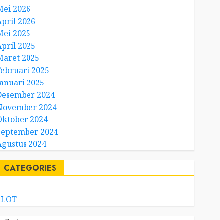
Mei 2026
April 2026
Mei 2025
April 2025
Maret 2025
Februari 2025
Januari 2025
Desember 2024
November 2024
Oktober 2024
September 2024
Agustus 2024
CATEGORIES
SLOT