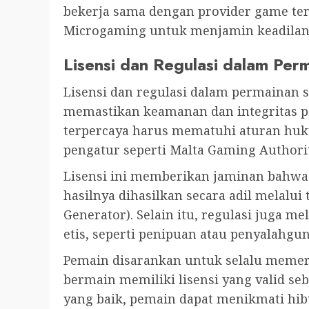
bekerja sama dengan provider game ter
Microgaming untuk menjamin keadilan 
Lisensi dan Regulasi dalam Perm
Lisensi dan regulasi dalam permainan 
memastikan keamanan dan integritas p
terpercaya harus mematuhi aturan huk
pengatur seperti Malta Gaming Author
Lisensi ini memberikan jaminan bahwa
hasilnya dihasilkan secara adil melal
Generator). Selain itu, regulasi juga m
etis, seperti penipuan atau penyalahgun
Pemain disarankan untuk selalu memer
bermain memiliki lisensi yang valid s
yang baik, pemain dapat menikmati hi