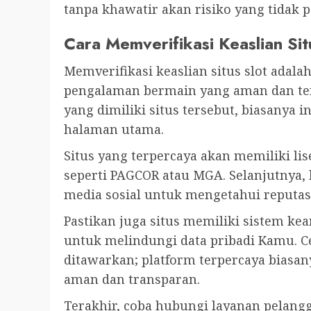
tanpa khawatir akan risiko yang tidak p
Cara Memverifikasi Keaslian Sit
Memverifikasi keaslian situs slot adal
pengalaman bermain yang aman dan terp
yang dimiliki situs tersebut, biasanya i
halaman utama.
Situs yang terpercaya akan memiliki lis
seperti PAGCOR atau MGA. Selanjutnya, 
media sosial untuk mengetahui reputasi
Pastikan juga situs memiliki sistem kea
untuk melindungi data pribadi Kamu. 
ditawarkan; platform terpercaya bias
aman dan transparan.
Terakhir, coba hubungi layanan pelang