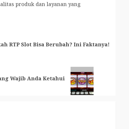
litas produk dan layanan yang
ah RTP Slot Bisa Berubah? Ini Faktanya!
yang Wajib Anda Ketahui