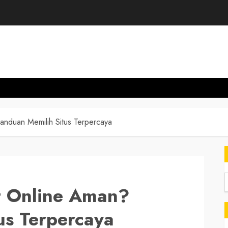
anduan Memilih Situs Terpercaya
t Online Aman?
us Terpercaya