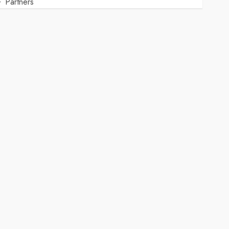
Partners