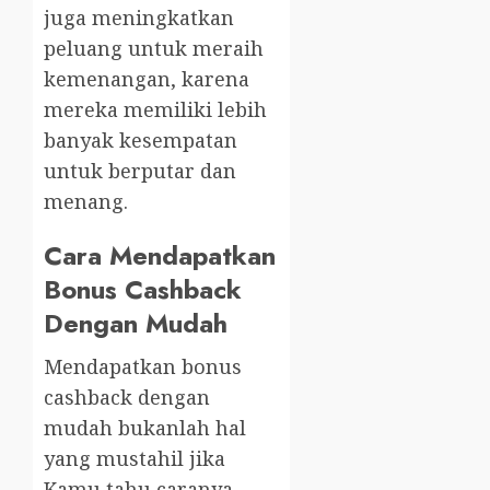
juga meningkatkan
peluang untuk meraih
kemenangan, karena
mereka memiliki lebih
banyak kesempatan
untuk berputar dan
menang.
Cara Mendapatkan
Bonus Cashback
Dengan Mudah
Mendapatkan bonus
cashback dengan
mudah bukanlah hal
yang mustahil jika
Kamu tahu caranya.