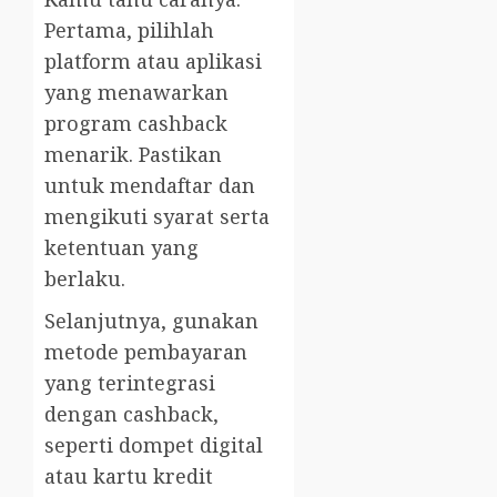
Pertama, pilihlah
platform atau aplikasi
yang menawarkan
program cashback
menarik. Pastikan
untuk mendaftar dan
mengikuti syarat serta
ketentuan yang
berlaku.
Selanjutnya, gunakan
metode pembayaran
yang terintegrasi
dengan cashback,
seperti dompet digital
atau kartu kredit