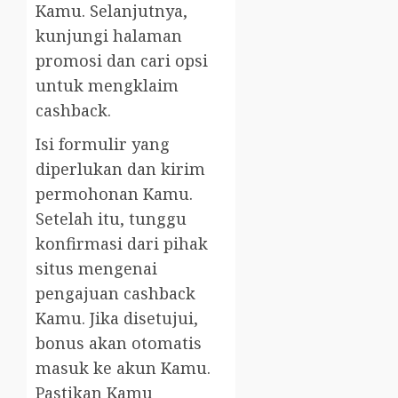
Kamu. Selanjutnya,
kunjungi halaman
promosi dan cari opsi
untuk mengklaim
cashback.
Isi formulir yang
diperlukan dan kirim
permohonan Kamu.
Setelah itu, tunggu
konfirmasi dari pihak
situs mengenai
pengajuan cashback
Kamu. Jika disetujui,
bonus akan otomatis
masuk ke akun Kamu.
Pastikan Kamu