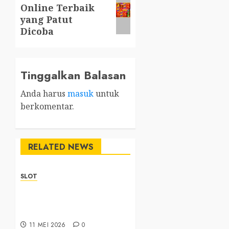
Online Terbaik
post:
yang Patut
Dicoba
Tinggalkan Balasan
Anda harus
masuk
untuk
berkomentar.
RELATED NEWS
SLOT
How to Access Sbobet88
Easily on Mobile and
Desktop
11 MEI 2026
0