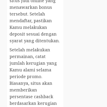
situs judi online yang
menawarkan bonus
tersebut. Setelah
mendaftar, pastikan
Kamu melakukan
deposit sesuai dengan
syarat yang ditentukan.
Setelah melakukan
permainan, catat
jumlah kerugian yang
Kamu alami selama
periode promo.
Biasanya, situs akan
memberikan
persentase cashback
berdasarkan kerugian