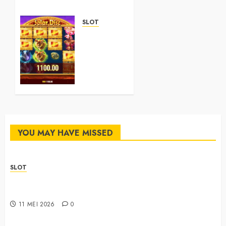
SLOT
Cara
Menentukan
Situs
Slot88
Berkualitas
Sebelum
Bergabung
25 APRIL
2026
YOU MAY HAVE MISSED
0
SLOT
How to Access Sbobet88 Easily on Mobile and
Desktop
11 MEI 2026
0