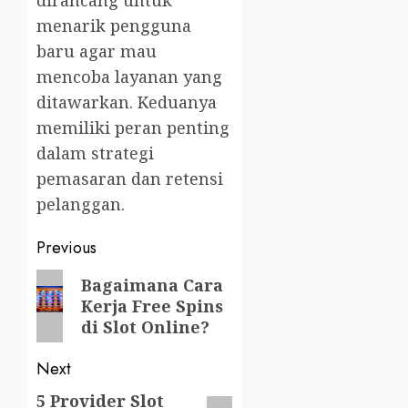
dirancang untuk
menarik pengguna
baru agar mau
mencoba layanan yang
ditawarkan. Keduanya
memiliki peran penting
dalam strategi
pemasaran dan retensi
pelanggan.
Post
Previous
navigation
Previous
Bagaimana Cara
Kerja Free Spins
post:
di Slot Online?
Next
5 Provider Slot
Next