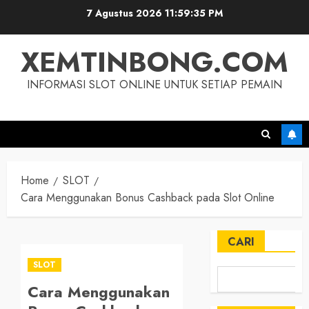
Skip
7 Agustus 2026
11:59:35 PM
to
content
XEMTINBONG.COM
INFORMASI SLOT ONLINE UNTUK SETIAP PEMAIN
Home
SLOT
Cara Menggunakan Bonus Cashback pada Slot Online
CARI
SLOT
Cara Menggunakan