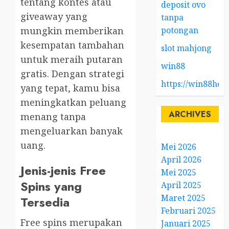
tentang kontes atau
deposit ovo
giveaway yang
tanpa
mungkin memberikan
potongan
kesempatan tambahan
slot mahjong
untuk meraih putaran
win88
gratis. Dengan strategi
https://win88heb
yang tepat, kamu bisa
meningkatkan peluang
ARCHIVES
menang tanpa
mengeluarkan banyak
uang.
Mei 2026
April 2026
Jenis-jenis Free
Mei 2025
Spins yang
April 2025
Maret 2025
Tersedia
Februari 2025
Free spins merupakan
Januari 2025