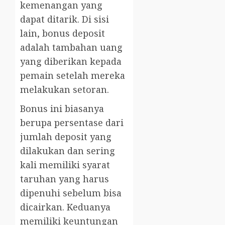
kemenangan yang
dapat ditarik. Di sisi
lain, bonus deposit
adalah tambahan uang
yang diberikan kepada
pemain setelah mereka
melakukan setoran.
Bonus ini biasanya
berupa persentase dari
jumlah deposit yang
dilakukan dan sering
kali memiliki syarat
taruhan yang harus
dipenuhi sebelum bisa
dicairkan. Keduanya
memiliki keuntungan