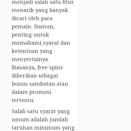
menjadi salah satu fitur
menarik yang banyak
dicari oleh para
pemain. Namun,
penting untuk
memahami syarat dan
ketentuan yang
menyertainya.
Biasanya, free spins
diberikan sebagai
bonus sambutan atau
dalam promosi
tertentu.
Salah satu syarat yang
umum adalah jumlah
taruhan minimum yang