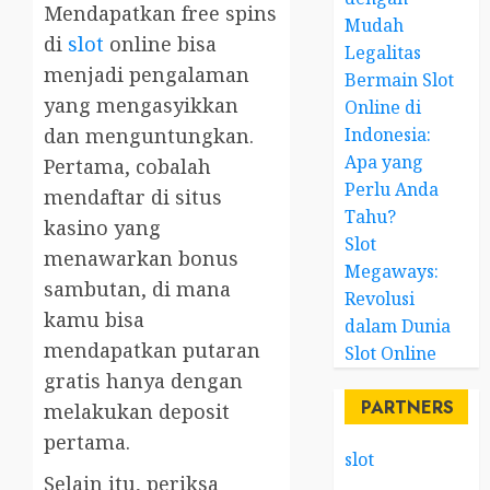
Mendapatkan free spins
Mudah
di
slot
online bisa
Legalitas
menjadi pengalaman
Bermain Slot
yang mengasyikkan
Online di
dan menguntungkan.
Indonesia:
Apa yang
Pertama, cobalah
Perlu Anda
mendaftar di situs
Tahu?
kasino yang
Slot
menawarkan bonus
Megaways:
sambutan, di mana
Revolusi
kamu bisa
dalam Dunia
mendapatkan putaran
Slot Online
gratis hanya dengan
PARTNERS
melakukan deposit
pertama.
slot
Selain itu, periksa