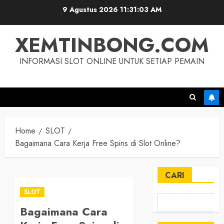
Skip
9 Agustus 2026
11:31:03 AM
to
content
XEMTINBONG.COM
INFORMASI SLOT ONLINE UNTUK SETIAP PEMAIN
Home
SLOT
Bagaimana Cara Kerja Free Spins di Slot Online?
CARI
SLOT
Bagaimana Cara