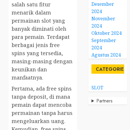
salah satu fitur
Desember
2024
menarik dalam
November
permainan slot yang
2024
banyak diminati oleh
Oktober 2024
para pemain. Terdapat
September
berbagai jenis free
2024
spins yang tersedia,
Agustus 2024
masing-masing dengan
keunikan dan
CATEGORIES
manfaatnya.
SLOT
Pertama, ada free spins
tanpa deposit, di mana
Partners
pemain dapat mencoba
permainan tanpa harus
mengeluarkan uang.
Kemudian, free spins