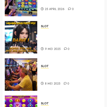
Desktop dengan Mudah
25 APRIL 2026
0
SLOT
Legalitas Bermain Slot Online di
Indonesia: Apa yang Perlu Anda
Tahu?
9 MEI 2025
0
SLOT
Slot Megaways: Revolusi dalam
Dunia Slot Online
8 MEI 2025
0
SLOT