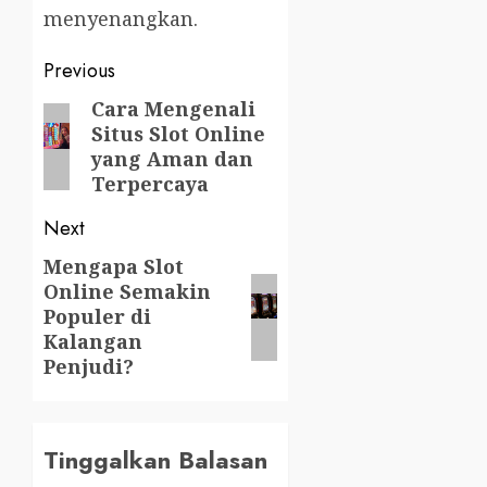
menyenangkan.
Post
Previous
navigation
Cara Mengenali
Previous
Situs Slot Online
post:
yang Aman dan
Terpercaya
Next
Mengapa Slot
Next
Online Semakin
post:
Populer di
Kalangan
Penjudi?
Tinggalkan Balasan