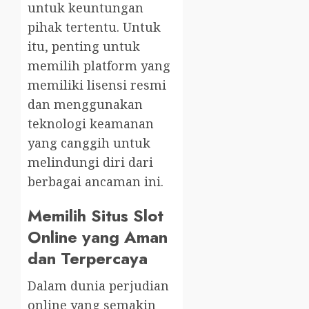
untuk keuntungan
pihak tertentu. Untuk
itu, penting untuk
memilih platform yang
memiliki lisensi resmi
dan menggunakan
teknologi keamanan
yang canggih untuk
melindungi diri dari
berbagai ancaman ini.
Memilih Situs Slot
Online yang Aman
dan Terpercaya
Dalam dunia perjudian
online yang semakin