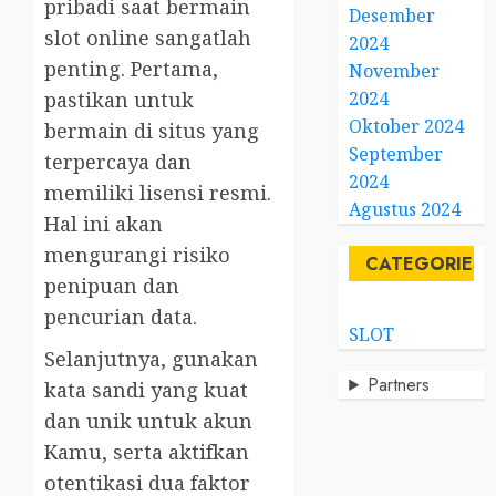
pribadi saat bermain
Desember
slot online sangatlah
2024
penting. Pertama,
November
2024
pastikan untuk
Oktober 2024
bermain di situs yang
September
terpercaya dan
2024
memiliki lisensi resmi.
Agustus 2024
Hal ini akan
mengurangi risiko
CATEGORIES
penipuan dan
pencurian data.
SLOT
Selanjutnya, gunakan
Partners
kata sandi yang kuat
dan unik untuk akun
Kamu, serta aktifkan
otentikasi dua faktor