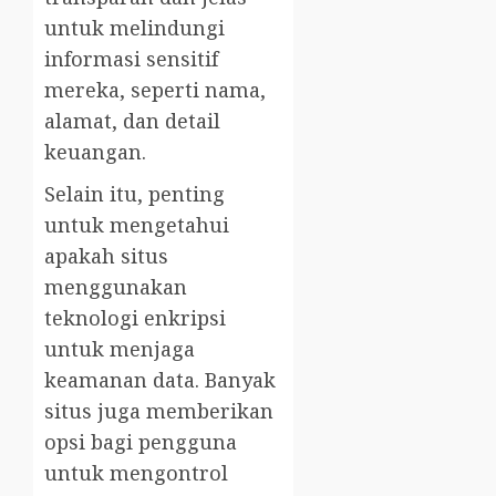
untuk melindungi
informasi sensitif
mereka, seperti nama,
alamat, dan detail
keuangan.
Selain itu, penting
untuk mengetahui
apakah situs
menggunakan
teknologi enkripsi
untuk menjaga
keamanan data. Banyak
situs juga memberikan
opsi bagi pengguna
untuk mengontrol