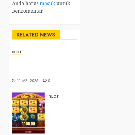
Anda harus
masuk
untuk
berkomentar.
RELATED NEWS
SLOT
How to Access Sbobet88
Easily on Mobile and
Desktop
11 MEI 2026
0
SLOT
Cara
Menentukan
Situs
Slot88
Berkualitas