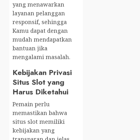
yang menawarkan
layanan pelanggan
responsif, sehingga
Kamu dapat dengan
mudah mendapatkan
bantuan jika
mengalami masalah.
Kebijakan Privasi
Situs Slot yang
Harus Diketahui
Pemain perlu
memastikan bahwa
situs slot memiliki
kebijakan yang
transparan dan jelas