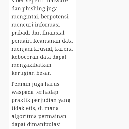
siber seperti malware
dan phishing juga
mengintai, berpotensi
mencuri informasi
pribadi dan finansial
pemain. Keamanan data
menjadi krusial, karena
kebocoran data dapat
mengakibatkan
kerugian besar.
Pemain juga harus
waspada terhadap
praktik perjudian yang
tidak etis, di mana
algoritma permainan
dapat dimanipulasi