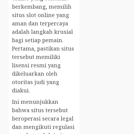
berkembang, memilih
situs slot online yang
aman dan terpercaya
adalah langkah krusial
bagi setiap pemain.
Pertama, pastikan situs
tersebut memiliki
lisensi resmi yang
dikeluarkan oleh
otoritas judi yang
diakui.
Ini menunjukkan
bahwa situs tersebut
beroperasi secara legal
dan mengikuti regulasi