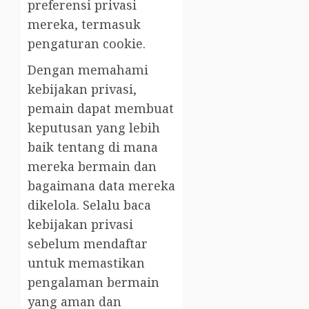
preferensi privasi
mereka, termasuk
pengaturan cookie.
Dengan memahami
kebijakan privasi,
pemain dapat membuat
keputusan yang lebih
baik tentang di mana
mereka bermain dan
bagaimana data mereka
dikelola. Selalu baca
kebijakan privasi
sebelum mendaftar
untuk memastikan
pengalaman bermain
yang aman dan