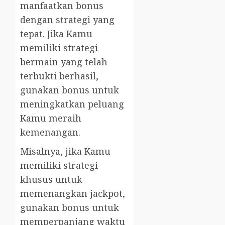
manfaatkan bonus
dengan strategi yang
tepat. Jika Kamu
memiliki strategi
bermain yang telah
terbukti berhasil,
gunakan bonus untuk
meningkatkan peluang
Kamu meraih
kemenangan.
Misalnya, jika Kamu
memiliki strategi
khusus untuk
memenangkan jackpot,
gunakan bonus untuk
memperpanjang waktu