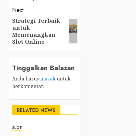
Next
Strategi Terbaik
Next
untuk
post:
Memenangkan
Slot Online
Tinggalkan Balasan
Anda harus
masuk
untuk
berkomentar.
RELATED NEWS
SLOT
How to Access Sbobet88