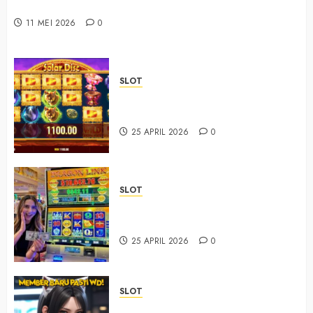
Desktop
11 MEI 2026
0
SLOT
Cara Menentukan Situs Slot88
Berkualitas Sebelum Bergabung
25 APRIL 2026
0
SLOT
Cara Akses Win88 di HP dan
Desktop dengan Mudah
25 APRIL 2026
0
SLOT
Legalitas Bermain Slot Online di