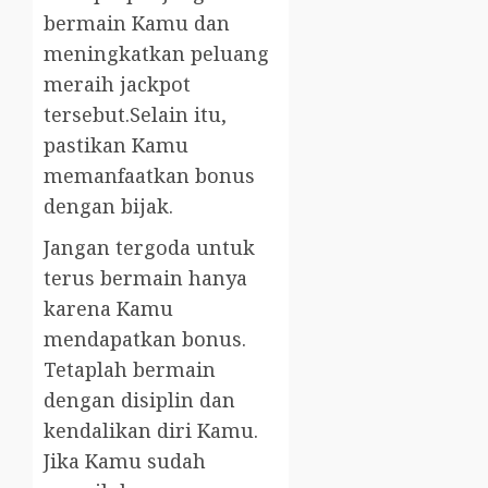
bermain Kamu dan
meningkatkan peluang
meraih jackpot
tersebut.Selain itu,
pastikan Kamu
memanfaatkan bonus
dengan bijak.
Jangan tergoda untuk
terus bermain hanya
karena Kamu
mendapatkan bonus.
Tetaplah bermain
dengan disiplin dan
kendalikan diri Kamu.
Jika Kamu sudah