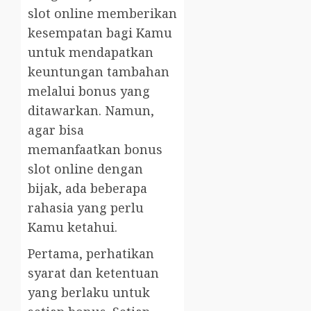
slot online memberikan
kesempatan bagi Kamu
untuk mendapatkan
keuntungan tambahan
melalui bonus yang
ditawarkan. Namun,
agar bisa
memanfaatkan bonus
slot online dengan
bijak, ada beberapa
rahasia yang perlu
Kamu ketahui.
Pertama, perhatikan
syarat dan ketentuan
yang berlaku untuk