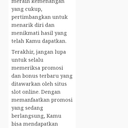
meraih kemenangan
yang cukup,
pertimbangkan untuk
menarik diri dan
menikmati hasil yang
telah Kamu dapatkan.
Terakhir, jangan lupa
untuk selalu
memeriksa promosi
dan bonus terbaru yang
ditawarkan oleh situs
slot online. Dengan
memanfaatkan promosi
yang sedang
berlangsung, Kamu
bisa mendapatkan