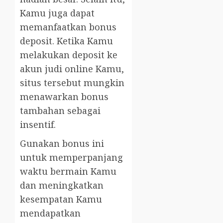
Kamu juga dapat
memanfaatkan bonus
deposit. Ketika Kamu
melakukan deposit ke
akun judi online Kamu,
situs tersebut mungkin
menawarkan bonus
tambahan sebagai
insentif.
Gunakan bonus ini
untuk memperpanjang
waktu bermain Kamu
dan meningkatkan
kesempatan Kamu
mendapatkan