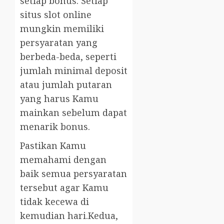
setiap bonus. Setiap
situs slot online
mungkin memiliki
persyaratan yang
berbeda-beda, seperti
jumlah minimal deposit
atau jumlah putaran
yang harus Kamu
mainkan sebelum dapat
menarik bonus.
Pastikan Kamu
memahami dengan
baik semua persyaratan
tersebut agar Kamu
tidak kecewa di
kemudian hari.Kedua,