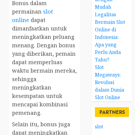
Bonus dalam
Mudah
permainan
slot
Legalitas
online
dapat
Bermain Slot
dimanfaatkan untuk
Online di
meningkatkan peluang
Indonesia:
Apa yang
menang. Dengan bonus
Perlu Anda
yang diberikan, pemain
Tahu?
dapat memperluas
Slot
waktu bermain mereka,
Megaways:
sehingga
Revolusi
meningkatkan
dalam Dunia
kesempatan untuk
Slot Online
mencapai kombinasi
PARTNERS
pemenang.
Selain itu, bonus juga
slot
dapat meningkatkan