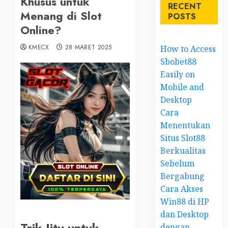
Khusus untuk
RECENT
Menang di Slot
POSTS
Online?
KMECX
28 MARET 2025
How to Access
Sbobet88
Easily on
Mobile and
Desktop
Cara
Menentukan
Situs Slot88
Berkualitas
Sebelum
Bergabung
Cara Akses
Win88 di HP
dan Desktop
Trik Jitu untuk
dengan