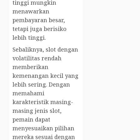
tinggi mungkin
menawarkan
pembayaran besar,
tetapi juga berisiko
lebih tinggi.
Sebaliknya, slot dengan
volatilitas rendah
memberikan
kemenangan kecil yang
lebih sering. Dengan
memahami
karakteristik masing-
masing jenis slot,
pemain dapat
menyesuaikan pilihan
mereka sesuai dengan