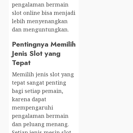
pengalaman bermain
slot online bisa menjadi
lebih menyenangkan
dan menguntungkan.
Pentingnya Memilih
Jenis Slot yang
Tepat
Memilih jenis slot yang
tepat sangat penting
bagi setiap pemain,
karena dapat
mempengaruhi
pengalaman bermain
dan peluang menang.
Setiap jenis mesin slot