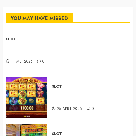
25 APRIL
2026
YOU MAY HAVE MISSED
0
SLOT
How to Access Sbobet88 Easily on Mobile and
Desktop
11 MEI 2026
0
SLOT
Cara Menentukan Situs Slot88
Berkualitas Sebelum Bergabung
25 APRIL 2026
0
SLOT