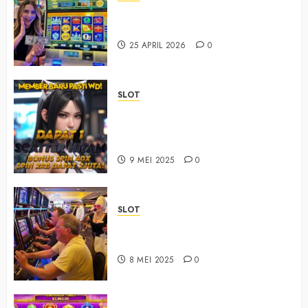
Cara Akses Win88 di HP dan
Desktop dengan Mudah
25 APRIL 2026
0
SLOT
Legalitas Bermain Slot Online di
Indonesia: Apa yang Perlu Anda
Tahu?
9 MEI 2025
0
SLOT
Slot Megaways: Revolusi dalam
Dunia Slot Online
8 MEI 2025
0