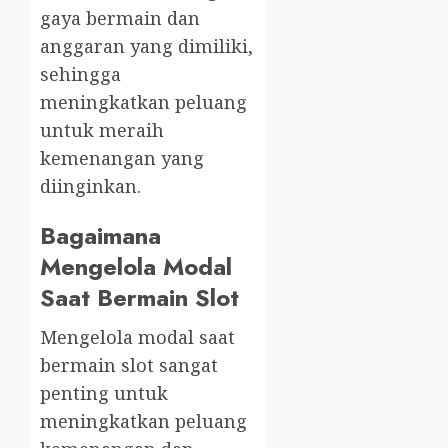
gaya bermain dan
anggaran yang dimiliki,
sehingga
meningkatkan peluang
untuk meraih
kemenangan yang
diinginkan.
Bagaimana
Mengelola Modal
Saat Bermain Slot
Mengelola modal saat
bermain slot sangat
penting untuk
meningkatkan peluang