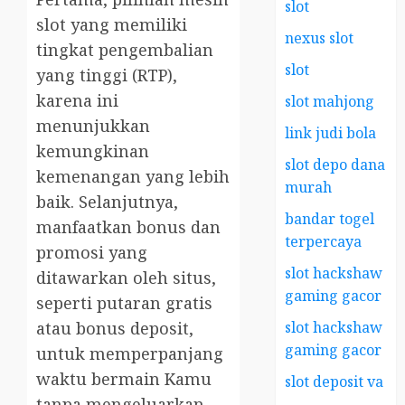
slot
slot yang memiliki
nexus slot
tingkat pengembalian
slot
yang tinggi (RTP),
karena ini
slot mahjong
menunjukkan
link judi bola
kemungkinan
slot depo dana
kemenangan yang lebih
murah
baik. Selanjutnya,
bandar togel
manfaatkan bonus dan
terpercaya
promosi yang
slot hackshaw
ditawarkan oleh situs,
gaming gacor
seperti putaran gratis
slot hackshaw
atau bonus deposit,
gaming gacor
untuk memperpanjang
waktu bermain Kamu
slot deposit va
tanpa mengeluarkan