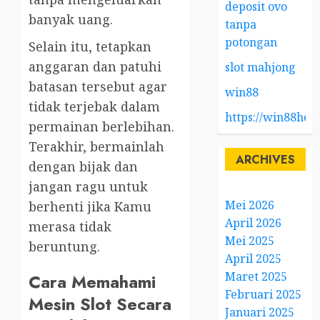
deposit ovo
banyak uang.
tanpa
potongan
Selain itu, tetapkan
anggaran dan patuhi
slot mahjong
batasan tersebut agar
win88
tidak terjebak dalam
https://win88heb
permainan berlebihan.
Terakhir, bermainlah
ARCHIVES
dengan bijak dan
jangan ragu untuk
Mei 2026
berhenti jika Kamu
April 2026
merasa tidak
Mei 2025
beruntung.
April 2025
Maret 2025
Cara Memahami
Februari 2025
Mesin Slot Secara
Januari 2025