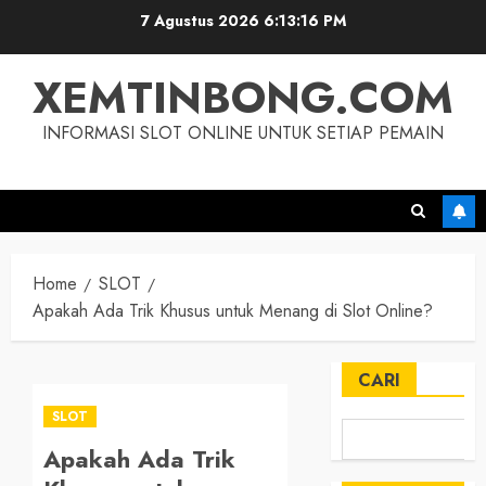
Skip
7 Agustus 2026
6:13:17 PM
to
content
XEMTINBONG.COM
INFORMASI SLOT ONLINE UNTUK SETIAP PEMAIN
Home
SLOT
Apakah Ada Trik Khusus untuk Menang di Slot Online?
CARI
SLOT
Apakah Ada Trik