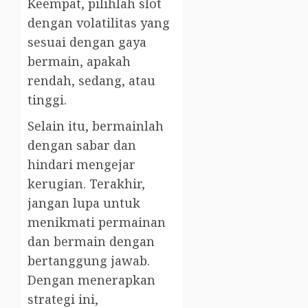
Keempat, pilihlah slot
dengan volatilitas yang
sesuai dengan gaya
bermain, apakah
rendah, sedang, atau
tinggi.
Selain itu, bermainlah
dengan sabar dan
hindari mengejar
kerugian. Terakhir,
jangan lupa untuk
menikmati permainan
dan bermain dengan
bertanggung jawab.
Dengan menerapkan
strategi ini,