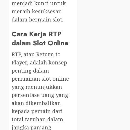
menjadi kunci untuk
meraih kesuksesan
dalam bermain slot.
Cara Kerja RTP
dalam Slot Online
RTP, atau Return to
Player, adalah konsep
penting dalam
permainan slot online
yang menunjukkan
persentase uang yang
akan dikembalikan
kepada pemain dari
total taruhan dalam
jangka panjang.