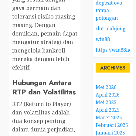
deposit ovo
gaya bermain dan
tanpa
toleransi risiko masing-
potongan
masing. Dengan
slot mahjong
demikian, pemain dapat
win88
mengatur strategi dan
https://win88heb
mengelola bankroll
mereka dengan lebih
efektif.
ARCHIVES
Hubungan Antara
Mei 2026
RTP dan Volatilitas
April 2026
Mei 2025
RTP (Return to Player)
April 2025
dan volatilitas adalah
Maret 2025
dua konsep penting
Februari 2025
dalam dunia perjudian,
Januari 2025