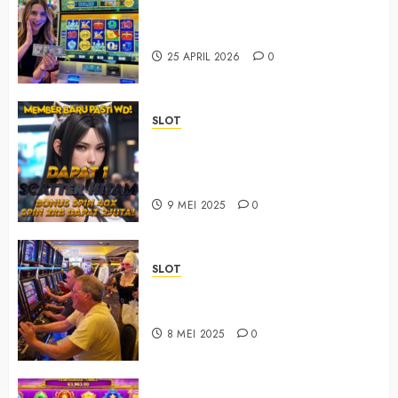
Cara Akses Win88 di HP dan
Desktop dengan Mudah
25 APRIL 2026
0
SLOT
Legalitas Bermain Slot Online di
Indonesia: Apa yang Perlu Anda
Tahu?
9 MEI 2025
0
SLOT
Slot Megaways: Revolusi dalam
Dunia Slot Online
8 MEI 2025
0