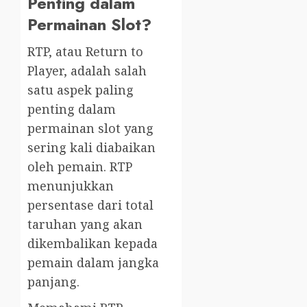
Penting dalam
Permainan Slot?
RTP, atau Return to
Player, adalah salah
satu aspek paling
penting dalam
permainan slot yang
sering kali diabaikan
oleh pemain. RTP
menunjukkan
persentase dari total
taruhan yang akan
dikembalikan kepada
pemain dalam jangka
panjang.